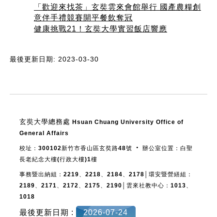
「歡迎來找茶」玄奘雲來會館舉行 國產農糧創
意伴手禮競賽開平餐飲奪冠
健康挑戰21！玄奘大學實習飯店響應
最後更新日期: 2023-03-30
:::
玄奘大學總務處
Hsuan Chuang University Office of
General Affairs
校址：300102新竹市香山區玄奘路48號 ‧ 辦公室位置：白聖
長老紀念大樓(行政大樓)1樓
事務暨出納組：2219、2218、2184、2178│環安暨營繕組：
2189、2171、2172、2175、2190│雲來社教中心：1013、
1018
最後更新日期 :
2026-07-24