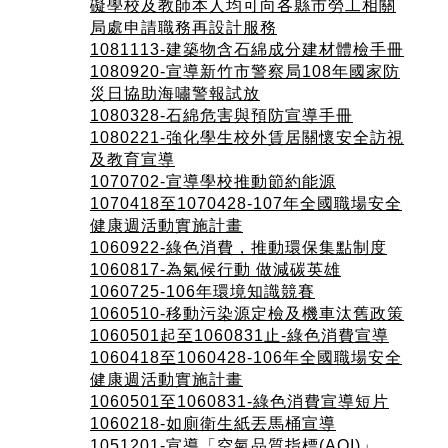
礙學校及教師本人均可向各縣市勞工相關
局處申請職務再設計服務
1081113-建築物含石綿成分建材體檢手冊
1080920-宣導新竹市警察局108年國家防
災日協助海嘯警報試放
1080328-石綿危害與預防宣導手冊
1080221-強化學生校外賃居關懷安全訪視
及教育宣導
1070702-宣導學校推動節約能源
1070418至1070428-107年全國職場安全
健康週活動實施計畫
1060922-綠色消費，推動環保集點制度
1060817-為氣候行動 做減碳英雄
1060725-106年環境知識競賽
1060510-移動污染源定檢及機車汰舊政策
1060501起至1060831止-綠色消費宣導
1060418至1060428-106年全國職場安全
健康週活動實施計畫
1060501至1060831-綠色消費宣導短片
1060218-如廁衛生紙丟馬桶宣導
1051201-宣導「空氣品質指標(AQI)」