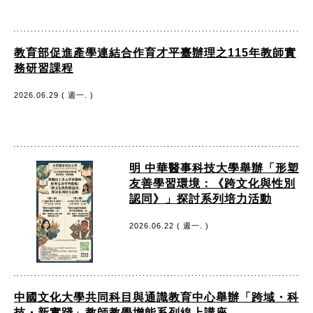
教育部促進產學連結合作育才平臺辦理之115年教師實
務研習課程
2026.06.29 ( 週一. )
明 中華醫事科技大學舉辦「形塑
友善學習環境：《跨文化與性別
認同》」探討系列培力活動
2026.06.22 ( 週一. )
中國文化大學共同科目與通識教育中心舉辦「跨域・科
技・新實踐」教師教學增能系列線上講座